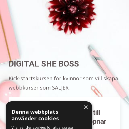
DIGITAL SHE BOSS
Kick-startskursen för kvinnor som vill skapa
webbkurser som SÄLJER.
×
Denna webbplats
Få mail när anmälan till
använder cookies
DIGITAL SHE BOSS öppnar
Vi använder cookies för att anpassa